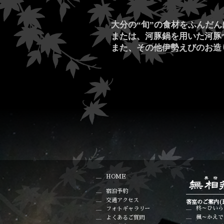
大分の“旬”の食材をふんだ
または、河豚鍋を用いた河豚
また、その他伊勢えびのお造
HOME
宿泊予約
交通アクセス
客室のご案内(
柊～ひいら
フォトギャラリー
楓～かえで
よくあるご質問