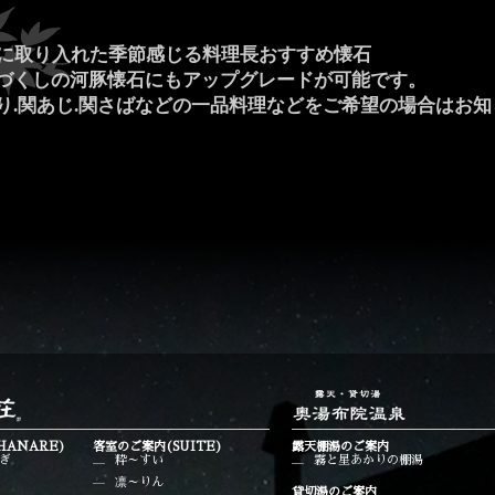
んに取り入れた季節感じる料理長おすすめ懐石
づくしの河豚懐石にもアップグレードが可能です。
り.関あじ.関さばなどの一品料理などをご希望の場合はお
HANARE)
客室のご案内(SUITE)
露天棚湯のご案内
ぎ
粋～すい
霧と星あかりの棚湯
凛～りん
貸切湯のご案内