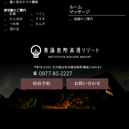
霧と星あかりの棚湯
貸切湯のご案内
紅葉
つくし
たんぽぽ
すすき
店舗のご案内
つゆ草
れんげ
菜の花