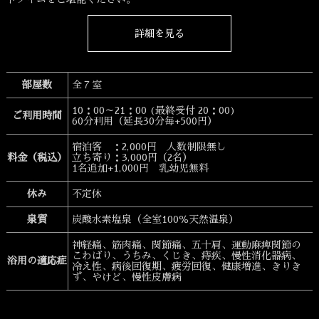
詳細を見る
部屋数
全７室
10：00～21：00 (最終受付 20：00)
ご利用時間
60分利用（延長30分毎+500円）
宿泊客 ：2,000円 人数制限無し
料金（税込）
立ち寄り：3,000円（2名）
1名追加+1,000円
乳幼児無料
休み
不定休
泉質
炭酸水素塩泉（全室100％天然温泉）
神経痛、筋肉痛、関節痛、五十肩、運動麻痺関節の
こわばり、うちみ、くじき、痔疾、慢性消化器病、
浴用の適応症
冷え性、病後回復期、疲労回復、健康増進、きりき
ず、やけど、慢性皮膚病