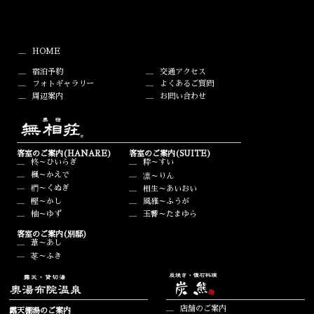
HOME
宿泊予約
交通アクセス
フォトギャラリー
よくあるご質問
周辺案内
お問い合わせ
客室のご案内(HANARE)
客室のご案内(SUITE)
柊～ひいらぎ
粋～すい
楓～かえで
凛～りん
椚～くぬぎ
相生～あいおい
樫～かし
風雅～ふうが
柚～ゆず
玉響～たまゆら
客室のご案内(別邸)
葦～あし
苳～ふき
店舗のご案内
露天棚湯のご案内